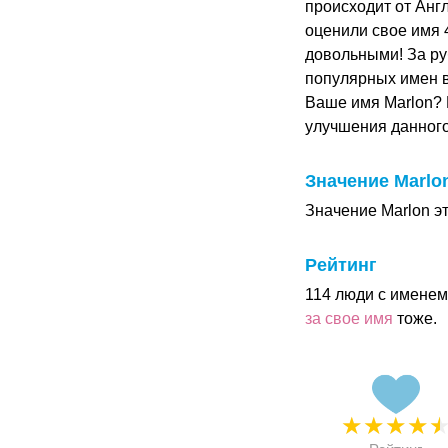
происходит от Анг
оценили свое имя 4
довольными! За ру
популярных имен в
Ваше имя Marlon? 
улучшения данног
Значение Marlo
Значение Marlon э
Рейтинг
114 люди с именем
за свое имя
тоже.
★
★
★
★