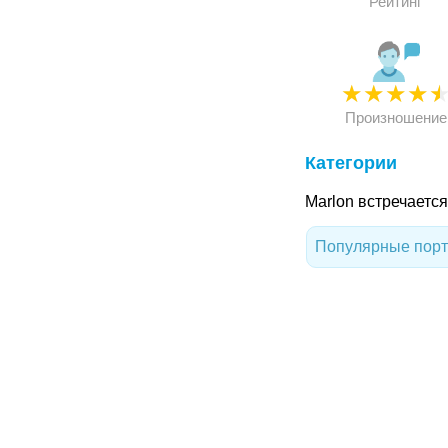
Рейтинг
★
★
★
★
Произношение
Категории
Marlon встречаетс
Популярные порт