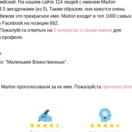
лийский. На нашем сайте 114 людей с именем Marlon
.5 звездочками (из 5). Таким образом, они кажутся очень
бежом это прекрасное имя. Marlon входит в топ 1000 самых
 Facebook на позиции 662.
Пожалуйста ответьте на
5 вопросов о своем имени
для
о профиля.
n
то: "Маленькие Воинственные".
 Marlon проголосовали за их имя. Пожалуйста
проголосуйте
★
★
★
★
★
★
★
★
★
★
★