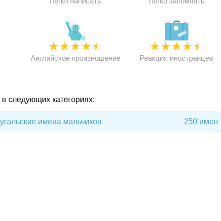
Легко написать
Легко запомнить
★
★
★
★
★
★
★
★
★
★
★
Английское произношение
Реакция иностранцев
я в следующих категориях:
угальские имена мальчиков
250 имен