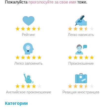
Пожалуйста
проголосуйте за свое имя
тоже.
★
★
★
★
★
★
★
★
★
★
Рейтинг
Легко написать
★
★
★
★
★
★
★
★
★
★
Легко запомнить
Произношение
★
★
★
★
★
★
★
★
★
★
Английское произношение
Реакция иностранцев
Категории