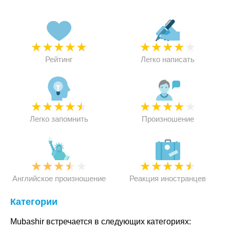
★
★
★
★
★
★
★
★
★
★
Рейтинг
Легко написать
★
★
★
★
★
★
★
★
★
★
Легко запомнить
Произношение
★
★
★
★
★
★
★
★
★
★
Английское произношение
Реакция иностранцев
Категории
Mubashir встречается в следующих категориях: