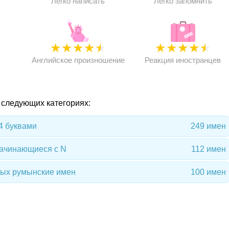
Легко написать
Легко запомнить
★
★
★
★
★
★
★
★
★
★
★
Английское произношение
Реакция иностранцев
в следующих категориях:
4 буквами
249 имен
начинающиеся с N
112 имен
ных румынские имен
100 имен