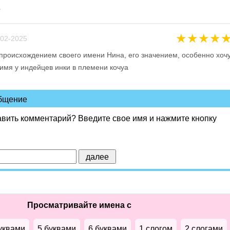
в
★
★
★
★
02-2025
происхождением своего имени Нина, его значением, особенно хоч
е имя у индейцев инки в племени кочуа
общение
авить комментарий? Введите свое имя и нажмите кнопку
Просматривайте имена с
уквами
5 буквами
6 буквами
1 слогом
2 слогами