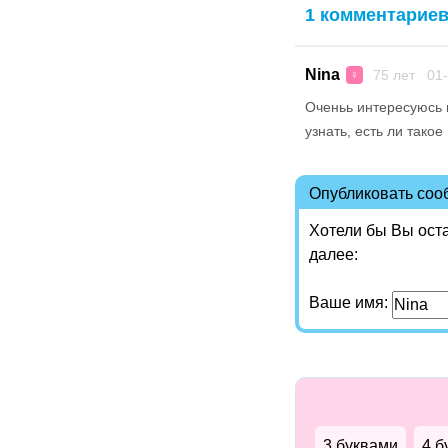
1 комментарие
Nina
75 лет 01-
♀
Оченьь интересуюсь 
узнать, есть ли тако
Опубликовать со
Хотели бы Вы ост
далее:
Ваше имя:
3 буквами
4 б