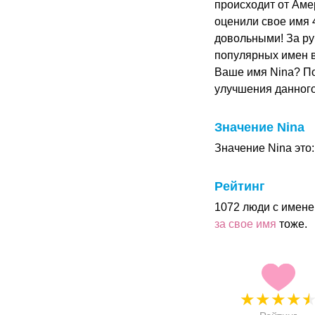
происходит от Аме
оценили свое имя 4
довольными! За ру
популярных имен в
Ваше имя Nina? По
улучшения данног
Значение Nina
Значение Nina это: 
Рейтинг
1072 люди с имене
за свое имя
тоже.
★
★
★
★