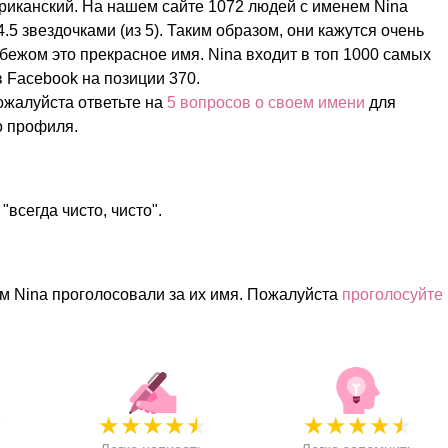
риканский. На нашем сайте 1072 людей с именем Nina
.5 звездочками (из 5). Таким образом, они кажутся очень
бежом это прекрасное имя. Nina входит в топ 1000 самых
 Facebook на позиции 370.
жалуйста ответьте на
5 вопросов о своем имени
для
о профиля.
"всегда чисто, чисто".
м Nina проголосовали за их имя. Пожалуйста
проголосуйте
★
★
★
★
★
★
★
★
★
★
★