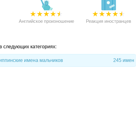
★
★
★
★
★
★
★
★
★
★
★
Английское произношение
Реакция иностранцев
 в следующих категориях:
ппинские имена мальчиков
245 имен