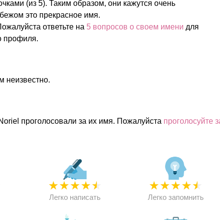
очками (из 5). Таким образом, они кажутся очень
бежом это прекрасное имя.
Пожалуйста ответьте на
5 вопросов о своем имени
для
о профиля.
м неизвестно.
Noriel проголосовали за их имя. Пожалуйста
проголосуйте з
★
★
★
★
★
★
★
★
★
★
★
Легко написать
Легко запомнить