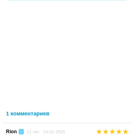
1 комментариев
★
★
★
★
★
Rion
21 лет 14-01-2025
♂