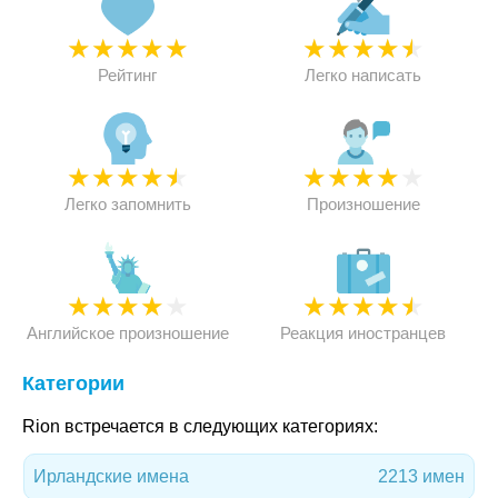
★
★
★
★
★
★
★
★
★
★
Рейтинг
Легко написать
★
★
★
★
★
★
★
★
★
★
Легко запомнить
Произношение
★
★
★
★
★
★
★
★
★
★
Английское произношение
Реакция иностранцев
Категории
Rion встречается в следующих категориях:
Ирландские имена
2213 имен