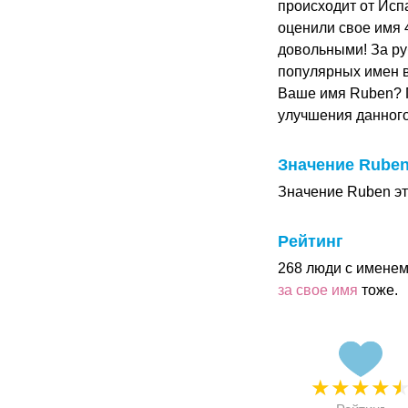
происходит от Исп
оценили свое имя 4
довольными! За ру
популярных имен в
Ваше имя Ruben? 
улучшения данног
Значение Rube
Значение Ruben это
Рейтинг
268 люди с именем
за свое имя
тоже.
★
★
★
★