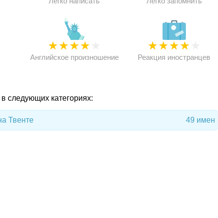
Легко написать
Легко запомнить
★
★
★
★
★
★
★
★
★
★
★
Английское произношение
Реакция иностранцев
 в следующих категориях:
а Твенте
49 имен