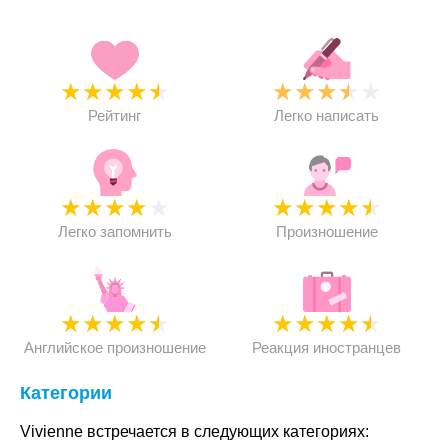
★
★
★
★
★
★
★
★
★
★
Рейтинг
Легко написать
★
★
★
★
★
★
★
★
★
★
Легко запомнить
Произношение
★
★
★
★
★
★
★
★
★
★
Английское произношение
Реакция иностранцев
Категории
Vivienne встречается в следующих категориях: