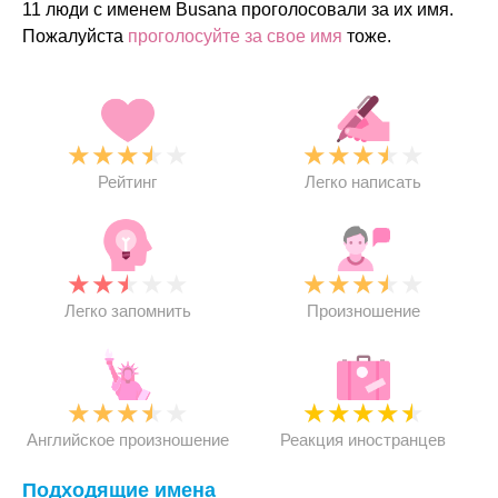
11 люди с именем Busana проголосовали за их имя.
Пожалуйста
проголосуйте за свое имя
тоже.
★
★
★
★
★
★
★
★
★
★
Рейтинг
Легко написать
★
★
★
★
★
★
★
★
★
★
Легко запомнить
Произношение
★
★
★
★
★
★
★
★
★
★
Английское произношение
Реакция иностранцев
Подходящие имена