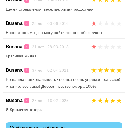
28 лет 19-02-2014
♀
Целей стремления, веселая, жизни радостная,
★
★
★
★
★
Busana
28 лет 03-06-2016
♀
Непонятно имя , не могу найти что оно обозначает
★
★
★
★
★
Busana
21 лет 28-03-2018
♀
Красивая милая
★
★
★
★
★
Busana
37 лет 02-04-2021
♀
Не нашла национальность чеченка очень упрямая есть своё
мнение, все сама! Добрая чувство юмора 100%
★
★
★
★
★
Busana
27 лет 16-02-2025
♀
Я Крымская татарка
Опубликовать сообщение