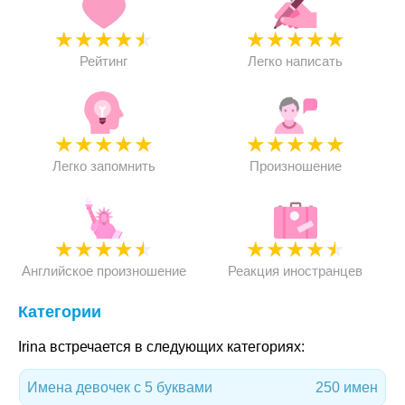
★
★
★
★
★
★
★
★
★
★
Рейтинг
Легко написать
★
★
★
★
★
★
★
★
★
★
Легко запомнить
Произношение
★
★
★
★
★
★
★
★
★
★
Английское произношение
Реакция иностранцев
Категории
Irina встречается в следующих категориях:
Имена девочек с 5 буквами
250 имен