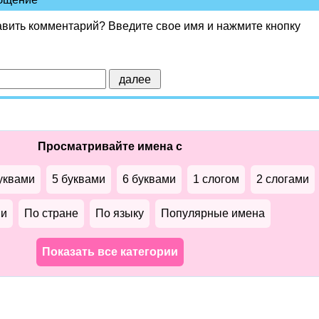
авить комментарий? Введите свое имя и нажмите кнопку
Просматривайте имена с
уквами
5 буквами
6 буквами
1 слогом
2 слогами
ми
По стране
По языку
Популярные имена
Показать все категории