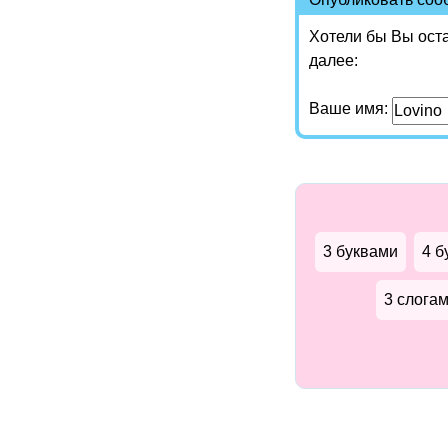
Хотели бы Вы ост
далее:
Ваше имя:
3 буквами
4 б
3 слога