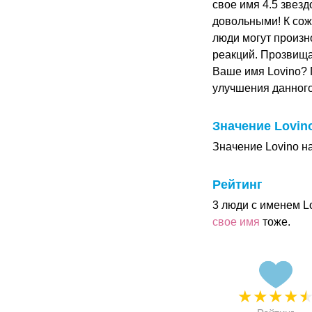
свое имя 4.5 звезд
довольными! К сож
люди могут произн
реакций. Прозвища 
Ваше имя Lovino? 
улучшения данног
Значение Lovin
Значение Lovino н
Рейтинг
3 люди с именем L
свое имя
тоже.
★
★
★
★