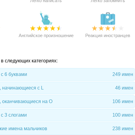
Легко написать
Легко запомнить
★
★
★
★
★
★
★
★
★
★
★
Английское произношение
Реакция иностранцев
 в следующих категориях:
с 6 буквами
249 имен
, начинающиеся с L
46 имен
, оканчивающиеся на O
106 имен
с 3 слогами
100 имен
кие имена мальчиков
238 имен