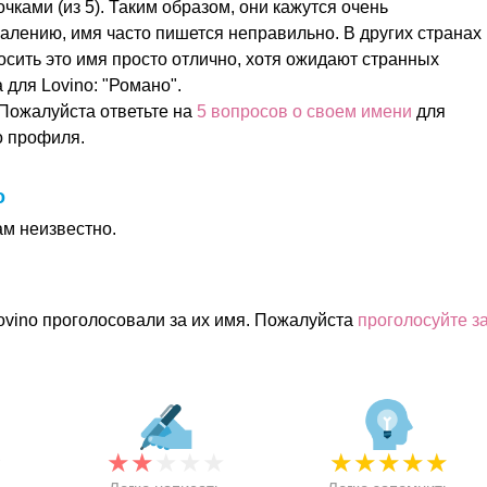
очками (из 5). Таким образом, они кажутся очень
алению, имя часто пишется неправильно. В других странах
осить это имя просто отлично, хотя ожидают странных
для Lovino: "Романо".
Пожалуйста ответьте на
5 вопросов о своем имени
для
о профиля.
o
ам неизвестно.
ovino проголосовали за их имя. Пожалуйста
проголосуйте з
★
★
★
★
★
★
★
★
★
★
★