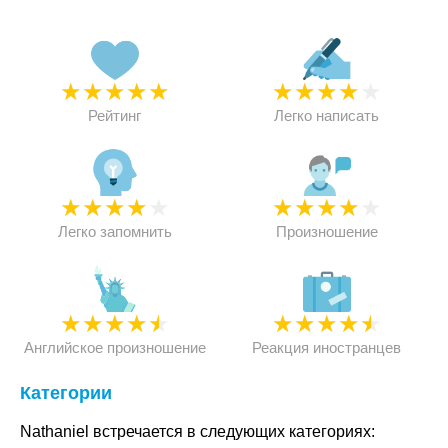
★
★
★
★
★
★
★
★
★
★
Рейтинг
Легко написать
★
★
★
★
★
★
★
★
★
★
Легко запомнить
Произношение
★
★
★
★
★
★
★
★
★
★
Английское произношение
Реакция иностранцев
Категории
Nathaniel встречается в следующих категориях: